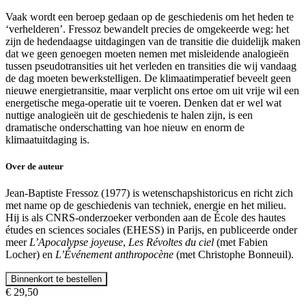
Vaak wordt een beroep gedaan op de geschiedenis om het heden te
‘verhelderen’. Fressoz bewandelt precies de omgekeerde weg: het
zijn de hedendaagse uitdagingen van de transitie die duidelijk maken
dat we geen genoegen moeten nemen met misleidende analogieën
tussen pseudotransities uit het verleden en transities die wij vandaag
de dag moeten bewerkstelligen. De klimaatimperatief beveelt geen
nieuwe energietransitie, maar verplicht ons ertoe om uit vrije wil een
energetische mega-operatie uit te voeren. Denken dat er wel wat
nuttige analogieën uit de geschiedenis te halen zijn, is een
dramatische onderschatting van hoe nieuw en enorm de
klimaatuitdaging is.
Over de auteur
Jean-Baptiste Fressoz (1977) is wetenschapshistoricus en richt zich
met name op de geschiedenis van techniek, energie en het milieu.
Hij is als CNRS-onderzoeker verbonden aan de École des hautes
études en sciences sociales (EHESS) in Parijs, en publiceerde onder
meer
L’Apocalypse joyeuse
,
Les Révoltes du ciel
(met Fabien
Locher) en
L’Événement anthropocène
(met Christophe Bonneuil).
Binnenkort te bestellen
€ 29,50